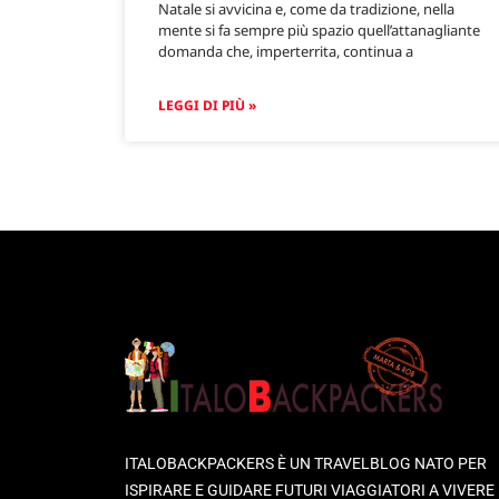
Natale si avvicina e, come da tradizione, nella
mente si fa sempre più spazio quell’attanagliante
domanda che, imperterrita, continua a
LEGGI DI PIÙ »
ITALOBACKPACKERS È UN TRAVELBLOG NATO PER
ISPIRARE E GUIDARE FUTURI VIAGGIATORI A VIVERE